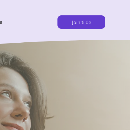
e
Join tilde