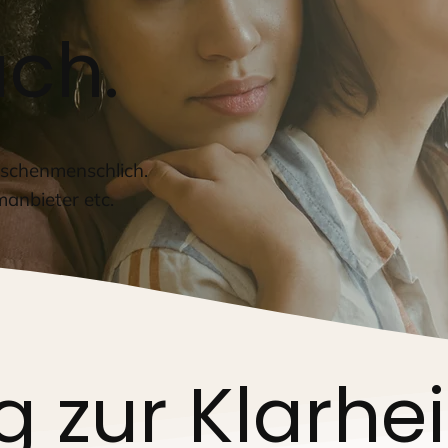
uch.
wischenmenschlich.
manbieter etc.
 zur Klarhei