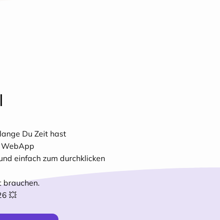
l
lange Du Zeit hast
ner WebApp
t und einfach zum durchklicken
ät brauchen.
26 💥