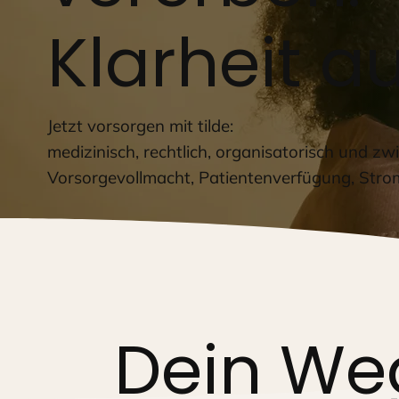
Klarheit a
Jetzt vorsorgen mit tilde:
medizinisch, rechtlich, organisatorisch und z
Vorsorgevollmacht, Patientenverfügung, Stro
Dein Weg