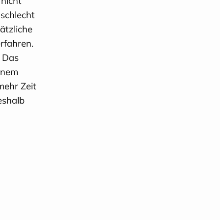
nicht
schlecht
ätzliche
rfahren.
: Das
einem
mehr Zeit
Deshalb