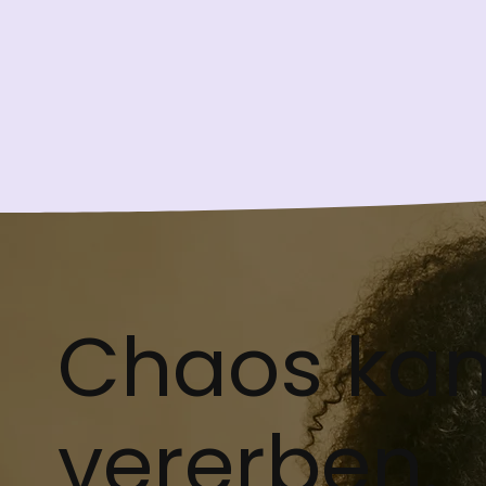
Chaos ka
vererben.