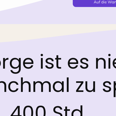
Auf die Wart
rge ist es ni
nchmal zu s
400 Std.