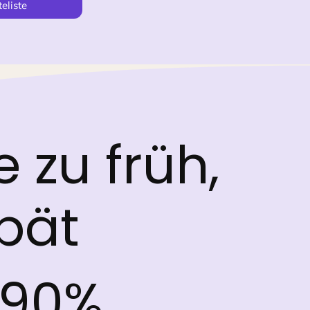
eliste
e zu früh,
pät
90%