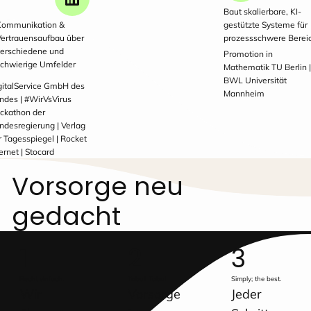
Baut skalierbare, KI-
Kommunikation &
gestützte Systeme für
Vertrauensaufbau über
prozessschwere Berei
verschiedene und
Promotion in
schwierige Umfelder
Mathematik TU Berlin 
BWL Universität
gitalService GmbH des
Mannheim
ndes | #WirVsVirus
ckathon der
ndesregierung | Verlag
r Tagesspiegel | Rocket
ernet | Stocard
Vorsorge neu
gedacht
1
2
3
Recht einfach.
Tabu? Tabu!
Simply; the best.
Wir
Vorsorge
Jeder