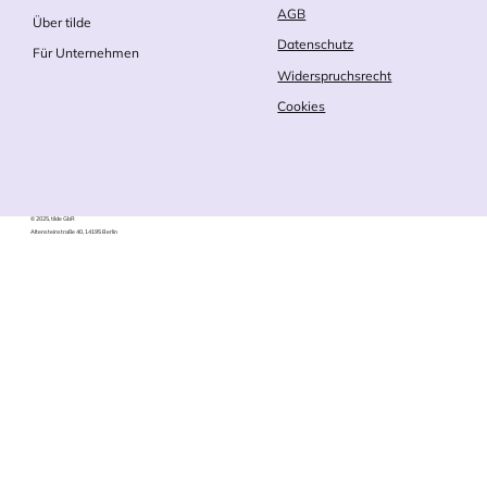
AGB
Ü
ber tilde
Datenschutz
Für Unternehmen
Widerspruchsrecht
Cookies
© 2025, tilde GbR
Altensteinstraße 40, 14195 Berlin