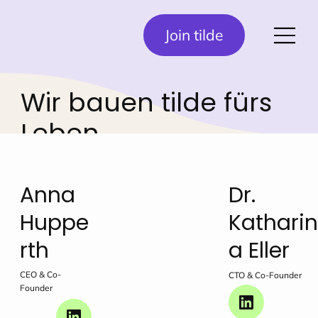
Join tilde
Wir bauen tilde fürs
Leben
Anna
Dr.
Huppe
Kathari
rth
a Eller
CEO & Co-
CTO & Co-Founder
Founder