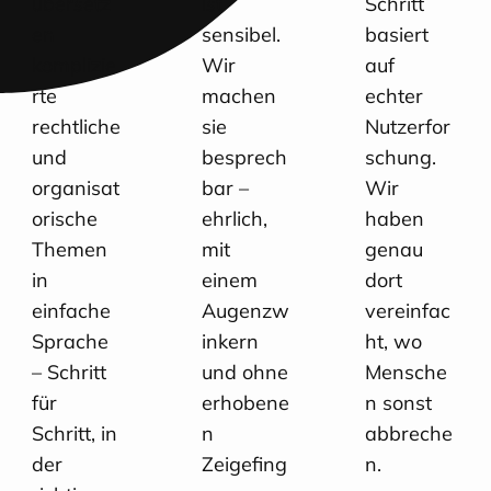
übersetz
ist
Schritt
en
sensibel.
basiert
komplizie
Wir
auf
rte
machen
echter
rechtliche
sie
Nutzerfor
und
besprech
schung.
organisat
bar –
Wir
orische
ehrlich,
haben
Themen
mit
genau
in
einem
dort
einfache
Augenzw
vereinfac
Sprache
inkern
ht, wo
– Schritt
und ohne
Mensche
für
erhobene
n sonst
Schritt, in
n
abbreche
der
Zeigefing
n.