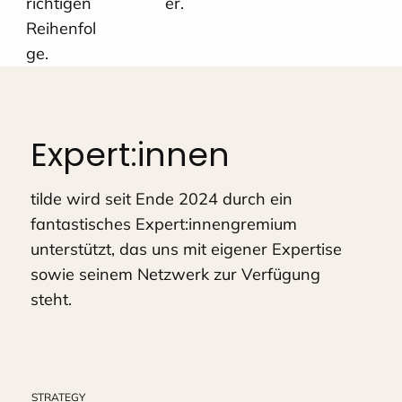
richtigen
er.
Reihenfol
ge.
Expert:innen
tilde wird seit Ende 2024 durch ein
fantastisches Expert:innengremium
unterstützt, das uns mit eigener Expertise
sowie seinem Netzwerk zur Verfügung
steht.
STRATEGY